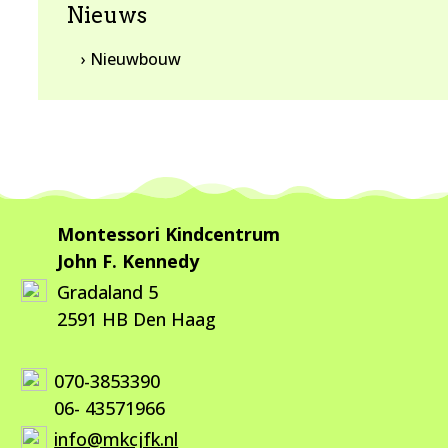
Nieuws
› Nieuwbouw
Montessori Kindcentrum
John F. Kennedy
Gradaland 5
2591 HB Den Haag
070-3853390
06- 43571966
info@mkcjfk.nl