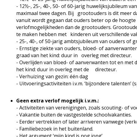
- 12½-, 25-, 40-, 50- of 60-jarig huwelijksjubileum v
maximaal twee dagen. Bij grootouders is dit meer d
vanuit wordt gegaan dat ouders beter op de hoogte 
verlofmogelijkheden dan de grootouders. Grootoud
te maken hebben met kinderen uit verschillende vak
- 25-, 40-, of 50-jarig ambtsjubileum van ouders of 
- Ernstige ziekte van ouders, bloed- of aanverwante
graad van het kind: duur in overleg met directeur.
- Overlijden van bloed- of aanverwanten tot en met 
het kind: duur in overleg met de directeur.
- Verhuizing van gezin: één dag
- Uitvoeringsactiviteiten i.v.m. ‘bijzondere talenten’ (s
Geen extra verlof mogelijk i.v.m.:
- Activiteiten van verenigingen, zoals scouting- of v
- Vakantie buiten de vastgestelde schoolvakanties.
- Eerder vertrekken of later arriveren vanwege (verk
- Familiebezoek in het buitenland.
- Het argument ‘mijn kind is nog jong’.